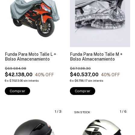
Funda Para Moto Talle L +
Funda Para Moto Talle M +
Bolso Almacenamiento
Bolso Almacenamiento
$69.684,98
$67.038,30
$42.138,00
$40.537,00
40
% OFF
40
% OFF
6
x
$7.023,00
sin interés
6
x
$6.756,17
sin interés
Comprar
Comprar
1
/
3
1
/
6
SIN STOCK