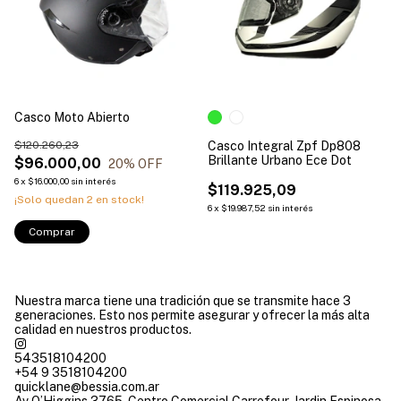
Casco Moto Abierto
$120.260,23
Casco Integral Zpf Dp808
Brillante Urbano Ece Dot
$96.000,00
20
% OFF
6
x
$16.000,00
sin interés
$119.925,09
¡Solo quedan
2
en stock!
6
x
$19.987,52
sin interés
Comprar
Nuestra marca tiene una tradición que se transmite hace 3
generaciones. Esto nos permite asegurar y ofrecer la más alta
calidad en nuestros productos.
543518104200
+54 9 3518104200
quicklane@bessia.com.ar