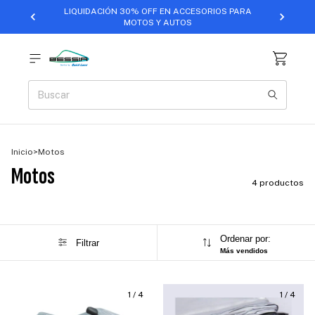
LIQUIDACIÓN 30% OFF EN ACCESORIOS PARA
MOTOS Y AUTOS
Inicio
>
Motos
Motos
4 productos
Ordenar por:
Filtrar
Más vendidos
1
/
4
1
/
4